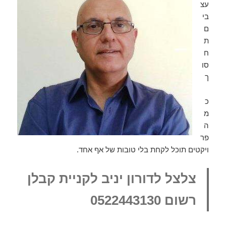
עצ
בי
ם
ת
ח
סו
ך
כ
מ
ה
פר
ויקטים תוכל לקחת בלי טובות של אף אחד.
צלצל לדורון יניב לקניית קבלן
רשום 0522443130