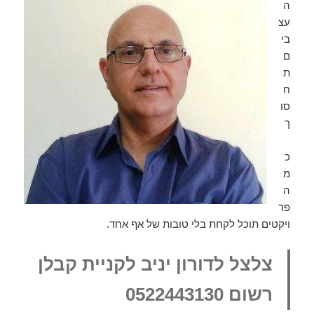
ה
עצ
בי
ם
ת
ח
סו
ך
כ
מ
ה
פר
ויקטים תוכל לקחת בלי טובות של אף אחד.
צלצל לדורון יניב לקניית קבלן
רשום 0522443130